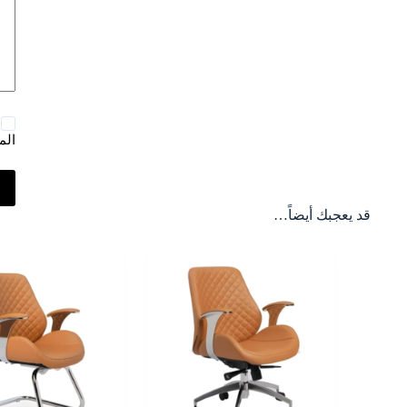
الم
قد يعجبك أيضاً…