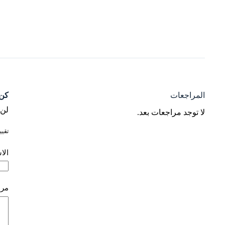
المراجعات
كن 
لن 
لا توجد مراجعات بعد.
تقي
الا
مر